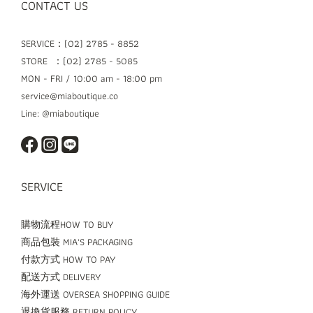
CONTACT US
SERVICE：(02) 2785 - 8852
STORE ：(02) 2785 - 5085
MON - FRI / 10:00 am - 18:00 pm
service@miaboutique.co
Line: @miaboutique
SERVICE
購物流程HOW TO BUY
商品包裝 MIA'S PACKAGING
付款方式 HOW TO PAY
配送方式 DELIVERY
海外運送 OVERSEA SHOPPING GUIDE
退換貨服務 RETURN POLICY