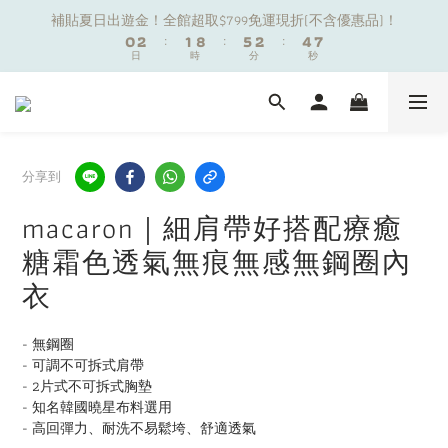
1
1
3
3
2
2
9
9
6
6
3
3
5
5
7
7
補貼夏日出遊金！全館超取$799免運現折(不含優惠品)！
補貼夏日出遊金！全館超取$799免運現折(不含優惠品)！
0
0
2
2
:
:
1
1
8
8
:
:
5
5
2
2
:
:
4
4
6
6
9
日
日
時
時
分
分
秒
秒
1
1
0
0
7
7
4
4
1
1
3
3
5
5
8
9
0
0
6
6
3
3
0
0
2
2
4
4
7
9
8
9
5
5
2
2
1
1
3
3
夏日舒適無痕｜3件$1199自由配專區
6
8
7
8
4
4
1
1
0
0
2
2
5
7
6
7
9
3
3
0
0
1
1
4
6
5
9
6
8
2
2
0
0
分享到
新朋友限定✨加入官方LINE領$50購物金
3
5
4
8
5
7
9
1
1
2
4
3
7
4
6
8
0
0
macaron｜細肩帶好搭配療癒
1
3
2
9
6
3
5
7
補貼夏日出遊金！全館超取$799免運現折(不含優惠品)！
糖霜色透氣無痕無感無鋼圈內
0
2
:
1
8
:
5
2
:
4
6
日
時
分
秒
1
0
7
4
1
3
5
衣
0
6
3
0
2
4
5
2
1
3
- 無鋼圈
4
1
0
2
- 可調不可拆式肩帶
3
0
1
- 2片式不可拆式胸墊
2
0
- 知名韓國曉星布料選用
1
- 高回彈力、耐洗不易鬆垮、舒適透氣
0