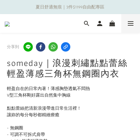
夏日舒適無痕｜3件$1199自由配專區
夏日舒適無痕｜3件$1199自由配專區
新朋友限定✨加入官方LINE領$50購物金
夏日舒適無痕｜3件$1199自由配專區
分享到
someday｜浪漫刺繡點點蕾絲
輕盈薄感三角杯無鋼圈內衣
輕盈自在的日常內著！薄感胸墊透氣不悶熱
V型三角杯剛好露出自然集中胸線
點點蕾絲把清新浪漫帶進日常生活裡！
讓妳的每分每秒都精緻療癒
- 無鋼圈
- 可調不可拆式肩帶