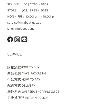
SERVICE：(02) 2785 - 8852
STORE ：(02) 2785 - 5085
MON - FRI / 10:00 am - 18:00 pm
service@miaboutique.co
Line: @miaboutique
SERVICE
購物流程HOW TO BUY
商品包裝 MIA'S PACKAGING
付款方式 HOW TO PAY
配送方式 DELIVERY
海外運送 OVERSEA SHOPPING GUIDE
退換貨服務 RETURN POLICY