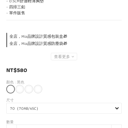
- 0.5CM舒適輕薄胸墊
- 四排三釦
- 單件販售
全店，Mia品牌設計質感包裝盒🎁
全店，Mia品牌設計質感防塵袋🎁
查看更多
NT$580
顏色
: 黑色
尺寸
數量