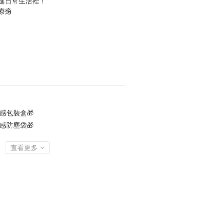
進日常生活裡！
療癒
感包裝盒🎁
感防塵袋🎁
查看更多