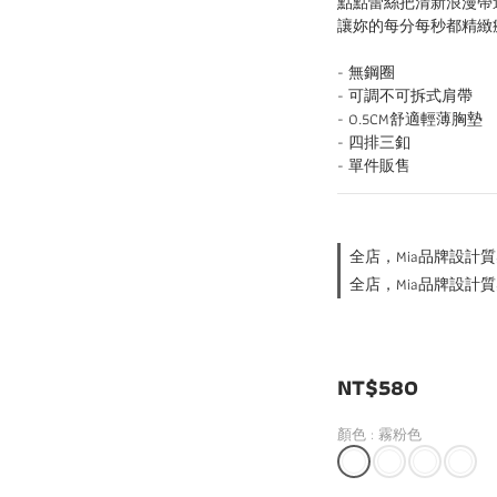
點點蕾絲把清新浪漫帶
讓妳的每分每秒都精緻
- 無鋼圈
- 可調不可拆式肩帶
- 0.5CM舒適輕薄胸墊
- 四排三釦
- 單件販售
全店，Mia品牌設計質
全店，Mia品牌設計質
NT$580
顏色
: 霧粉色