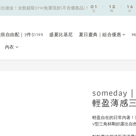
8
9
9
9
0
0
1
1
:
:
1
1
2
2
:
:
1
1
6
6
7
8
8
9
8
出遊金！全館超取$799免運現折(不含優惠品)！
出遊金！全館超取$799免運現折(不含優惠品)！
日
日
時
時
分
分
0
0
0
0
1
1
0
0
5
5
6
7
7
8
7
0
0
4
4
5
6
6
7
6
夏日舒適無痕｜3件$1199自由配專區
3
3
4
5
5
6
5
2
2
3
4
4
5
4
9
痕自由配｜3件$1199
盛夏比基尼
夏日慶典｜組合優惠
M
新朋友限定✨加入官方LINE領$50購物金
1
1
2
3
3
4
3
8
0
0
內衣
1
2
2
3
2
7
0
1
:
1
2
:
1
6
出遊金！全館超取$799免運現折(不含優惠品)！
日
時
分
0
0
1
0
5
0
4
3
2
1
somed
0
輕盈薄感
輕盈自在的日常內著！
V型三角杯剛好露出自