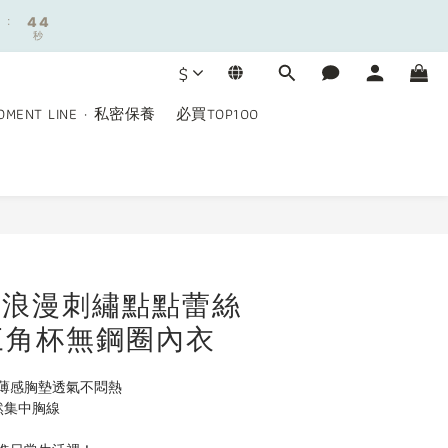
:
:
4
4
3
3
秒
秒
3
3
2
2
9
2
2
1
1
9
8
$
1
1
0
0
8
7
0
0
7
6
OMENT LINE · 私密保養
必買TOP100
6
5
5
4
:
4
3
秒
3
2
2
1
立即購買
1
0
0
ay｜浪漫刺繡點點蕾絲
三角杯無鋼圈內衣
薄感胸墊透氣不悶熱
然集中胸線