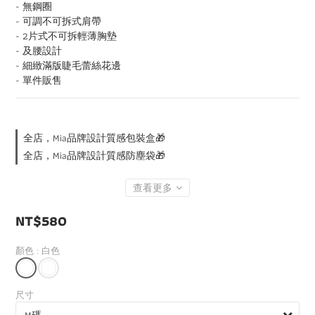
- 無鋼圈
- 可調不可拆式肩帶
- 2片式不可拆輕薄胸墊
- 及腰設計
- 細緻滿版睫毛蕾絲花邊
- 單件販售
全店，Mia品牌設計質感包裝盒🎁
全店，Mia品牌設計質感防塵袋🎁
查看更多
NT$580
顏色
: 白色
尺寸