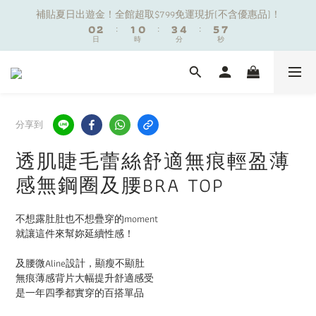
1
1
3
3
2
2
1
1
4
4
5
5
6
6
7
7
補貼夏日出遊金！全館超取$799免運現折(不含優惠品)！
補貼夏日出遊金！全館超取$799免運現折(不含優惠品)！
0
0
2
2
:
:
1
1
0
0
:
:
3
3
4
4
:
:
5
5
6
6
9
日
日
時
時
9
分
分
秒
秒
1
1
0
0
2
2
3
3
4
4
5
5
8
9
8
0
0
1
1
2
2
3
3
4
4
7
9
8
7
0
0
1
1
2
2
3
3
夏日舒適無痕｜3件$1199自由配專區
6
8
7
6
9
0
0
1
1
2
2
5
7
6
5
8
9
0
0
1
1
4
6
5
4
7
8
9
0
0
分享到
新朋友限定✨加入官方LINE領$50購物金
3
5
4
3
6
7
8
9
2
4
3
2
5
6
7
8
透肌睫毛蕾絲舒適無痕輕盈薄
1
3
2
1
4
5
6
7
補貼夏日出遊金！全館超取$799免運現折(不含優惠品)！
感無鋼圈及腰BRA TOP
0
2
:
1
0
:
3
4
:
5
6
日
時
分
秒
1
0
2
3
4
5
0
1
2
3
4
不想露肚肚也不想疊穿的moment
0
1
2
3
就讓這件來幫妳延續性感！
0
1
2
0
1
及腰微Aline設計，顯瘦不顯肚
0
無痕薄感背片大幅提升舒適感受
是一年四季都實穿的百搭單品