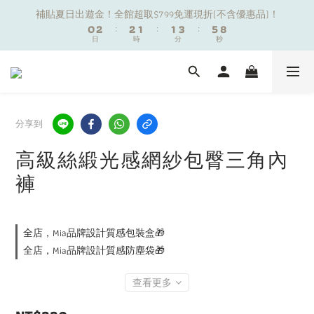
1
1
3
3
3
3
2
2
2
2
4
4
6
6
9
9
補貼夏日出遊金！全館超取$799免運現折(不含優惠品)！
補貼夏日出遊金！全館超取$799免運現折(不含優惠品)！
0
0
2
2
:
:
2
2
1
1
:
:
1
1
3
3
:
:
5
5
8
8
9
日
日
時
時
分
分
秒
秒
1
1
1
1
0
0
0
0
2
2
4
4
7
7
8
9
9
0
0
0
0
1
1
3
3
6
6
7
9
9
8
8
0
0
2
2
5
5
夏日舒適無痕｜3件$1199自由配專區
6
8
8
7
7
9
1
1
4
4
5
7
7
6
6
8
0
0
3
3
4
6
6
5
5
7
9
2
2
分享到
新朋友限定✨加入官方LINE領$50購物金
3
5
5
4
4
6
8
1
1
2
4
4
3
3
5
7
0
0
高級絲緞光感網紗包臀三角內
1
3
3
2
2
4
6
9
補貼夏日出遊金！全館超取$799免運現折(不含優惠品)！
褲
0
2
:
2
1
:
1
3
:
5
8
日
時
分
秒
1
1
0
0
2
4
7
0
0
1
3
6
0
2
5
全店，Mia品牌設計質感包裝盒🎁
1
4
全店，Mia品牌設計質感防塵袋🎁
0
3
2
查看更多
1
0