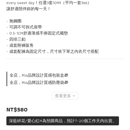
every sweet day！任選3套1099（平均一套366）
讓舒適陪伴妳的每一天！
- 無鋼圈
- 可調不可拆式肩帶
- 0.5-1CM舒適薄感手捧固定式襯墊
- 四排三釦
- 成套附褲販售
- 成套配褲為固定尺寸，尺寸依下單之內衣尺寸搭配
全店，Mia品牌設計質感包裝盒🎁
全店，Mia品牌設計質感防塵袋🎁
查看更多
NT$580
深藍碎花/愛心紅M為預購商品，預計7-20個工作天內出貨。