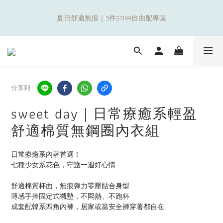
8
8
9
0
3
6
1
5
1
1
2
3
6
9
4
8
補貼夏日出遊金！全館超取$799免運現折(不含優惠品)！
7
7
8
9
2
5
0
4
夏日舒適無痕｜3件$1199自由配專區
0
0
:
1
2
:
5
8
:
3
7
6
6
7
8
9
1
4
3
日
時
分
秒
0
1
4
7
2
6
5
5
6
7
8
0
3
2
0
3
6
1
5
4
4
5
6
9
7
2
1
2
5
0
4
新朋友限定✨加入官方LINE領$50購物金
3
3
4
5
8
6
1
0
1
4
3
2
2
3
4
7
5
9
0
0
3
2
1
1
2
3
6
9
4
8
補貼夏日出遊金！全館超取$799免運現折(不含優惠品)！
2
1
分享到
0
0
:
1
2
:
5
8
:
3
7
1
0
日
時
分
秒
0
1
4
7
2
6
0
sweet day｜日常療癒系輕盈
0
3
6
1
5
2
5
0
4
舒適棉質無鋼圈內衣組
1
4
3
0
3
2
日常療癒系內著首選！
2
1
七種少女系花色，守護一週好心情
1
0
0
舒適棉質杯面，無痕彈力零壓貼合身型
薄感手捧固定式襯墊，不悶熱、不跑杯
成套配韓系四角內褲，居家或當安全褲穿著都自在