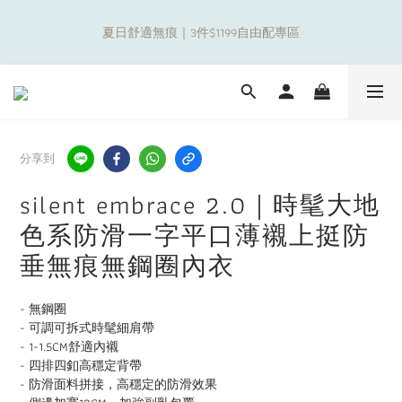
9
4
6
7
6
6
9
7
1
2
1
1
6
4
2
1
補貼夏日出遊金！全館超取$799免運現折(不含優惠品)！
8
3
5
6
5
5
8
6
0
1
:
0
0
:
5
3
:
1
0
7
2
日
時
分
秒
4
5
4
4
9
7
5
0
4
2
0
新朋友限定✨加入官方LINE領$50購物金
6
1
3
4
3
3
8
6
4
3
1
5
0
2
3
2
2
7
5
3
2
0
4
1
2
1
1
6
4
2
補貼夏日出遊金！全館超取$799免運現折(不含優惠品)！
1
3
0
1
:
0
0
:
5
3
:
1
0
2
日
時
分
秒
0
4
2
0
分享到
1
3
1
0
2
0
silent embrace 2.0｜時髦大地
1
色系防滑一字平口薄襯上挺防
0
垂無痕無鋼圈內衣
- 無鋼圈
- 可調可拆式時髦細肩帶
- 1-1.5CM舒適內襯
- 四排四釦高穩定背帶
- 防滑面料拼接，高穩定的防滑效果