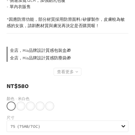
- 側邊加寬12CM，加強副乳包覆
- 單內衣販售
*因應防滑功能，部分材質採用防滑面料/矽膠製作，皮膚較為敏
感的女孩，請斟酌材質與膚況再決定是否購買喔！
全店，Mia品牌設計質感包裝盒🎁
全店，Mia品牌設計質感防塵袋🎁
查看更多
NT$580
顏色
: 米白色
尺寸