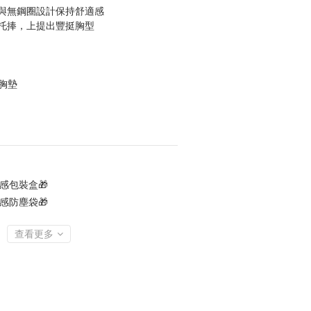
與無鋼圈設計保持舒適感
托捧，上提出豐挺胸型
薄胸墊
感包裝盒🎁
感防塵袋🎁
查看更多