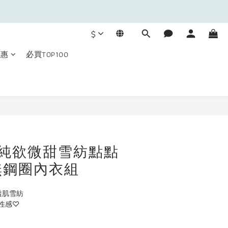
$
優惠
必買TOP100
立即購買
rl｜純欲微甜雪紡點點
無鋼圈內衣組
點點透肌雪紡
性感♡