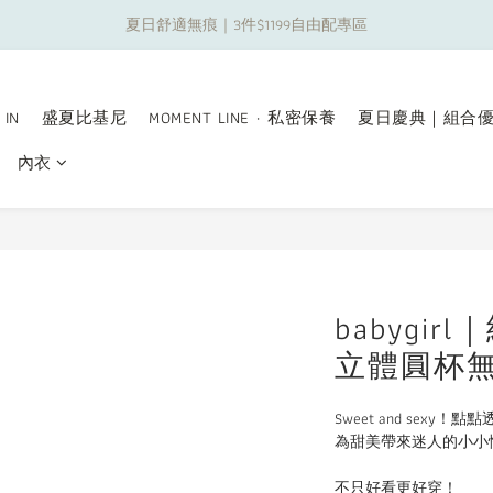
夏日舒適無痕｜3件$1199自由配專區
夏日舒適無痕｜3件$1199自由配專區
新朋友限定✨加入官方LINE領$50購物金
 IN
盛夏比基尼
MOMENT LINE · 私密保養
夏日慶典｜組合
夏日舒適無痕｜3件$1199自由配專區
內衣
babygi
立體圓杯
Sweet and sexy！
為甜美帶來迷人的小小
不只好看更好穿！