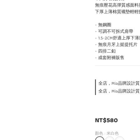
無痕壓花高彈質感面料
下厚上薄棉質襯墊輕輕
- 無鋼圈
- 可調不可拆式肩帶
- 1.5-2CM舒適上厚下
- 無痕月牙上挺提托片
- 四排二釦
- 成套附褲販售
全店，Mia品牌設計質
全店，Mia品牌設計質
NT$580
顏色
: 米白色