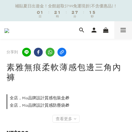
6
6
1
1
2
2
3
3
2
2
3
3
8
8
2
2
補貼夏日出遊金！全館超取$799免運現折(不含優惠品)！
補貼夏日出遊金！全館超取$799免運現折(不含優惠品)！
5
5
0
0
1
1
:
:
2
2
1
1
:
:
2
2
7
7
:
:
1
1
9
日
日
時
時
分
分
秒
秒
4
4
0
0
1
1
0
0
1
1
6
6
0
0
8
9
9
9
3
3
0
0
0
0
5
5
7
8
9
8
9
8
2
2
4
4
夏日舒適無痕｜3件$1199自由配專區
6
7
8
7
8
7
1
1
3
3
5
6
7
6
7
6
0
0
2
2
9
4
5
6
5
6
5
1
1
分享到
新朋友限定✨加入官方LINE領$50購物金
8
3
4
5
4
5
4
0
0
7
2
3
4
3
4
9
3
素雅無痕柔軟薄感包邊三角內
6
1
2
3
2
3
8
2
補貼夏日出遊金！全館超取$799免運現折(不含優惠品)！
褲
5
0
1
:
2
1
:
2
7
:
1
日
時
分
秒
4
0
1
0
1
6
0
3
0
0
5
2
4
全店，Mia品牌設計質感包裝盒🎁
1
3
全店，Mia品牌設計質感防塵袋🎁
0
2
1
查看更多
0