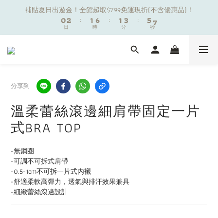
1
1
3
3
2
2
7
7
2
2
4
4
6
6
8
8
補貼夏日出遊金！全館超取$799免運現折(不含優惠品)！
補貼夏日出遊金！全館超取$799免運現折(不含優惠品)！
0
0
2
2
:
:
1
1
6
6
:
:
1
1
3
3
:
:
5
5
7
7
9
日
日
時
時
分
分
秒
秒
1
1
0
0
5
5
0
0
2
2
4
4
6
6
8
9
9
0
0
4
4
1
1
3
3
5
5
7
9
8
8
3
3
0
0
2
2
4
4
夏日舒適無痕｜3件$1199自由配專區
6
8
7
7
9
2
2
1
1
3
3
5
7
6
6
8
1
1
0
0
2
2
4
6
5
5
7
9
0
0
1
1
分享到
新朋友限定✨加入官方LINE領$50購物金
3
5
4
9
4
6
8
0
0
2
4
3
8
3
5
7
9
溫柔蕾絲滾邊細肩帶固定一片
1
3
2
7
2
4
6
8
補貼夏日出遊金！全館超取$799免運現折(不含優惠品)！
式BRA TOP
0
2
:
1
6
:
1
3
:
5
7
日
時
分
秒
1
0
5
0
2
4
6
0
4
1
3
5
-無鋼圈
3
0
2
4
-可調不可拆式肩帶
2
1
3
-0.5-1cm不可拆一片式內襯
1
0
2
-舒適柔軟高彈力，透氣與排汗效果兼具
0
1
-細緻蕾絲滾邊設計
0