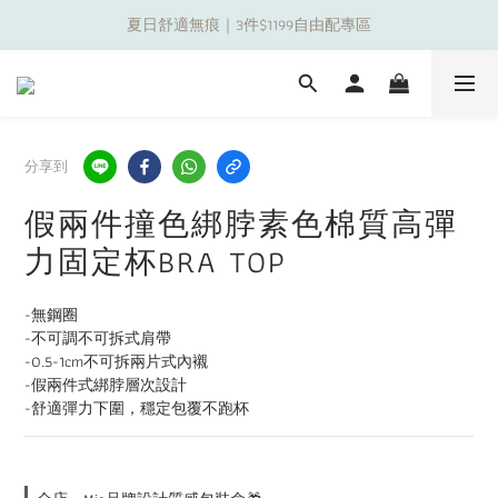
夏日舒適無痕｜3件$1199自由配專區
夏日舒適無痕｜3件$1199自由配專區
新朋友限定✨加入官方LINE領$50購物金
夏日舒適無痕｜3件$1199自由配專區
分享到
假兩件撞色綁脖素色棉質高彈
力固定杯BRA TOP
-無鋼圈
-不可調不可拆式肩帶
-0.5-1cm不可拆兩片式內襯
-假兩件式綁脖層次設計
-舒適彈力下圍，穩定包覆不跑杯