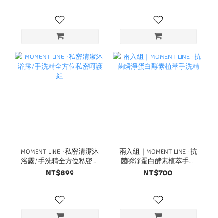
MOMENT LINE ·私密清潔沐
兩入組｜MOMENT LINE ·抗
浴露/手洗精全方位私密呵
菌瞬淨蛋白酵素植萃手洗
護組
精
NT$899
NT$700