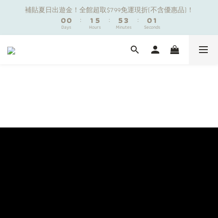
1
1
1
1
2
2
6
6
6
6
4
4
1
1
2
2
補貼夏日出遊金！全館超取$799免運現折(不含優惠品)！
補貼夏日出遊金！全館超取$799免運現折(不含優惠品)！
0
0
0
0
:
:
1
1
5
5
:
:
5
5
3
3
:
:
0
0
1
1
9
Days
Days
9
Hours
Hours
Minutes
Minutes
Seconds
Seconds
9
0
0
4
4
4
4
2
2
0
0
8
8
9
8
9
3
3
3
3
1
1
7
7
8
7
8
2
2
2
2
0
0
夏日舒適無痕｜3件$1199自由配專區
6
6
7
9
6
7
1
1
1
1
5
5
6
8
5
6
0
0
0
0
4
4
5
9
9
7
4
5
新朋友限定✨加入官方LINE領$50購物金
3
3
4
8
8
6
3
4
2
2
3
7
7
5
2
3
1
1
2
6
6
4
1
2
補貼夏日出遊金！全館超取$799免運現折(不含優惠品)！
0
0
:
1
5
:
5
3
:
0
1
Days
Hours
Minutes
Seconds
0
4
4
2
0
3
3
1
2
2
0
1
1
0
0