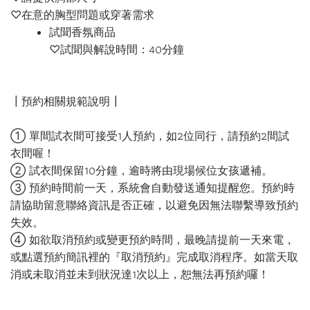
♡在意的胸型問題或穿著需求
試聞香氛商品
♡試聞與解說時間：40分鐘
┃預約相關規範說明┃
① 單間試衣間可接受1人預約，如2位同行，請預約2間試
衣間喔！
② 試衣間保留10分鐘，逾時將由現場候位女孩遞補。
③ 預約時間前一天，系統會自動發送通知提醒您。預約時
請協助留意聯絡資訊是否正確，以避免因無法聯繫導致預約
失效。
④ 如欲取消預約或變更預約時間，最晚請提前一天來電，
或點選預約簡訊裡的『取消預約』完成取消程序。如當天取
消或未取消並未到狀況達1次以上，恕無法再預約囉！