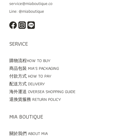
service@miaboutique.co
Line: @miaboutique
SERVICE
購物流程HOW TO BUY
商品包裝 MIA'S PACKAGING
付款方式 HOW TO PAY
配送方式 DELIVERY
海外運送 OVERSEA SHOPPING GUIDE
退換貨服務 RETURN POLICY
MIA BOUTIQUE
關於我們 ABOUT MIA