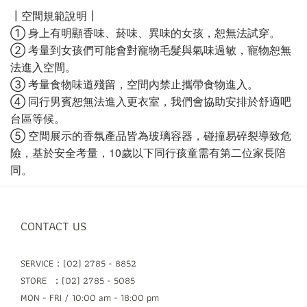
┃空間規範說明┃
①
身上有明顯香味、菸味、異味的女孩，恕無法試穿。
②
考量到女孩們可能會對寵物毛髮與氣味過敏，寵物恕無
法進入空間。
③
考量食物味道殘留，空間內禁止攜帶食物進入。
④
同行男賓恕無法進入更衣室，我們會協助安排於舒適吧
台區等候。
⑤
空間展示的香氛產品皆為玻璃容器，碰撞易碎裂導致危
險，基於安全考量，
10
歲以下同行孩童需有第二位家長陪
同。
CONTACT US
SERVICE：(02) 2785 - 8852
STORE ：(02) 2785 - 5085
MON - FRI / 10:00 am - 18:00 pm