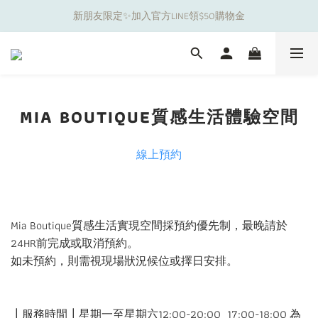
新朋友限定✨加入官方LINE領$50購物金
夏日舒適無痕｜3件$1199自由配專區
夏日舒適無痕｜3件$1199自由配專區
MIA BOUTIQUE質感生活體驗空間
線上預約
Mia Boutique質感生活實現空間採預約優先制，最晚請於
24HR前完成或取消預約。
如未預約，則需視現場狀況候位或擇日安排。
┃服務時間┃星期一至星期六12:00-20:00 17:00-18:00 為