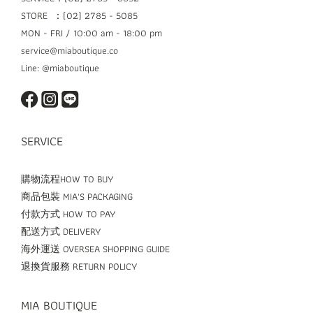
STORE ：(02) 2785 - 5085
MON - FRI / 10:00 am - 18:00 pm
service@miaboutique.co
Line: @miaboutique
SERVICE
購物流程HOW TO BUY
商品包裝 MIA'S PACKAGING
付款方式 HOW TO PAY
配送方式 DELIVERY
海外運送 OVERSEA SHOPPING GUIDE
退換貨服務 RETURN POLICY
MIA BOUTIQUE