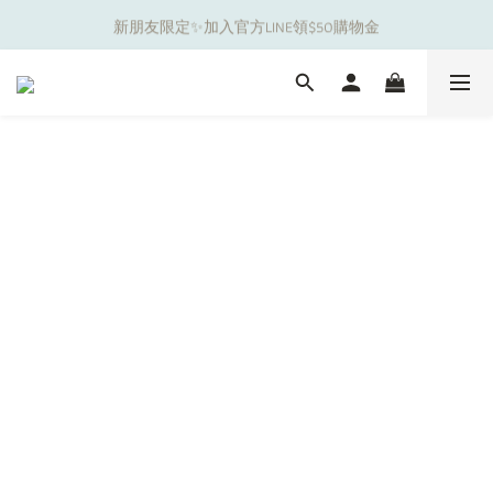
新朋友限定✨加入官方LINE領$50購物金
夏日舒適無痕｜3件$1199自由配專區
夏日舒適無痕｜3件$1199自由配專區