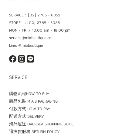
SERVICE：(02) 2785 - 8852
STORE ：(02) 2785 - 5085
MON - FRI / 10:00 am - 18:00 pm
service@miaboutique.co
Line: @miaboutique
SERVICE
購物流程HOW TO BUY
商品包裝 MIA'S PACKAGING
付款方式 HOW TO PAY
配送方式 DELIVERY
海外運送 OVERSEA SHOPPING GUIDE
退換貨服務 RETURN POLICY