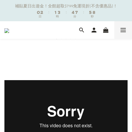
1
1
3
3
2
2
4
4
5
5
8
8
6
6
9
9
補貼夏日出遊金！全館超取$799免運現折(不含優惠品)！
補貼夏日出遊金！全館超取$799免運現折(不含優惠品)！
0
0
2
2
:
:
1
1
3
3
:
:
4
4
7
7
:
:
5
5
8
8
9
日
日
時
時
分
分
秒
秒
1
1
0
0
2
2
3
3
6
6
4
4
7
7
8
9
0
0
1
1
2
2
5
5
3
3
6
6
7
9
8
0
0
1
1
4
4
2
2
5
5
夏日舒適無痕｜3件$1199自由配專區
6
8
7
9
0
0
3
3
1
1
4
4
5
7
6
8
9
2
2
0
0
3
3
4
6
5
7
8
9
1
1
2
2
新朋友限定✨加入官方LINE領$50購物金
3
5
4
6
7
8
0
0
1
1
2
4
3
5
6
9
7
0
0
1
3
2
4
5
8
6
9
補貼夏日出遊金！全館超取$799免運現折(不含優惠品)！
0
2
:
1
3
:
4
7
:
5
8
日
時
分
秒
1
0
2
3
6
4
7
0
1
2
5
3
6
0
1
4
2
5
0
3
1
4
2
0
3
1
2
0
1
0