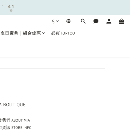
9
:
:
4
4
1
1
8
秒
秒
3
3
0
0
7
2
2
9
6
$
1
1
8
5
0
0
7
4
夏日慶典｜組合優惠
必買TOP100
6
3
5
2
:
4
1
秒
3
0
2
1
0
A BOUTIQUE
我們 ABOUT MIA
資訊 STORE INFO