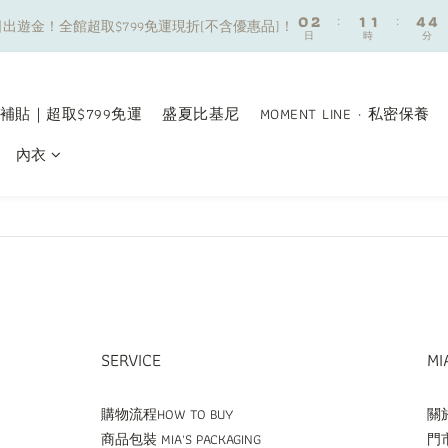
8
9
9
0
0
2
2
:
:
1
1
1
1
:
:
4
4
4
4
7
9
8
8
出遊金！全館超取$799免運現折(不含優惠品)！
出遊金！全館超取$799免運現折(不含優惠品)！
日
日
時
時
分
分
1
1
0
0
0
0
3
3
3
3
6
8
7
7
0
0
2
2
2
2
5
7
6
6
9
9
夏日舒適無痕｜3件$1199自由配專區
1
1
1
1
4
6
5
5
8
8
0
0
0
0
3
5
4
4
7
7
補貼｜超取$799免運
盛夏比基尼
MOMENT LINE · 私密保養
新朋友限定✨加入官方LINE領$50購物金
2
4
3
3
6
6
內衣
1
3
2
2
5
5
0
2
:
1
1
:
4
4
出遊金！全館超取$799免運現折(不含優惠品)！
日
時
分
1
0
0
3
3
0
2
2
1
1
0
0
SERVICE
MI
購物流程HOW TO BUY
關於
商品包裝 MIA'S PACKAGING
門市