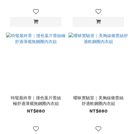
時髦最終章｜撞色葉片蕾絲
曖昧實驗室｜美胸線條蕾絲
極舒適薄襯無鋼圈內衣組
舒適軟鋼圈內衣組
NT$880
NT$880