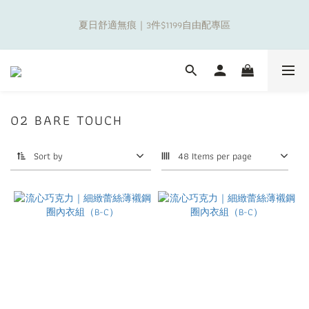
8
8
0
0
1
0
5
4
1
3
3
4
3
8
1
7
補貼夏日出遊金！全館超取$799免運現折(不含優惠品)！
7
9
9
9
7
0
4
3
夏日舒適無痕｜3件$1199自由配專區
0
2
:
2
3
:
2
7
:
0
6
6
8
8
9
8
6
3
2
Days
Hours
Minutes
Seconds
1
1
2
1
6
5
5
7
7
8
7
5
2
1
0
0
1
0
5
4
4
6
6
7
6
4
1
0
0
4
3
新朋友限定✨加入官方LINE領$50購物金
3
5
5
6
5
3
9
0
3
2
2
4
4
5
4
9
2
8
2
1
1
3
3
4
3
8
1
7
補貼夏日出遊金！全館超取$799免運現折(不含優惠品)！
02 BARE TOUCH
1
0
0
2
:
2
3
:
2
7
:
0
6
0
Days
Hours
Minutes
Seconds
1
1
2
1
6
5
Sort by
48 Items per page
0
0
1
0
5
4
0
4
3
3
2
2
1
1
0
0