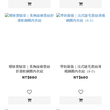
曖昧實驗室｜美胸線條蕾絲
帶刺薔薇｜法式睫毛蕾絲薄
舒適軟鋼圈內衣組
襯鋼圈內衣組（B-D）
NT$880
NT$680