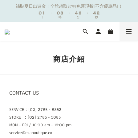
1
1
2
2
1
1
9
9
5
5
9
9
5
5
3
3
補貼夏日出遊金！全館超取$799免運現折(不含優惠品)！
補貼夏日出遊金！全館超取$799免運現折(不含優惠品)！
0
0
1
1
:
:
0
0
8
8
:
:
4
4
8
8
:
:
4
4
2
2
9
日
日
9
時
時
分
分
秒
秒
0
0
7
7
3
3
7
7
3
3
1
1
8
9
8
6
6
2
2
6
6
2
2
0
0
7
8
7
9
5
5
1
1
5
5
1
1
夏日舒適無痕｜3件$1199自由配專區
6
7
6
8
4
4
0
0
4
4
0
0
5
6
5
9
9
7
3
3
3
3
4
5
4
8
8
6
2
2
2
2
新朋友限定✨加入官方LINE領$50購物金
商店介紹
3
4
3
7
7
5
1
1
1
1
2
3
2
6
6
4
0
0
0
0
1
2
1
9
5
9
5
3
補貼夏日出遊金！全館超取$799免運現折(不含優惠品)！
0
1
:
0
8
:
4
8
:
4
2
日
時
分
秒
0
7
3
7
3
1
CONTACT US
6
2
6
2
0
5
1
5
1
4
0
4
0
SERVICE：(02) 2785 - 8852
3
3
STORE ：(02) 2785 - 5085
2
2
MON - FRI / 10:00 am - 18:00 pm
1
1
service@miaboutique.co
0
0