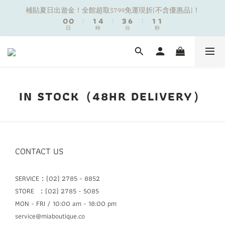
1
1
1
1
2
2
5
5
4
4
7
7
2
2
2
2
補貼夏日出遊金！全館超取$799免運現折(不含優惠品)！
補貼夏日出遊金！全館超取$799免運現折(不含優惠品)！
0
0
0
0
:
:
1
1
4
4
:
:
3
3
6
6
:
:
1
1
1
1
9
日
日
9
時
時
分
分
秒
秒
0
0
3
3
2
2
5
5
0
0
0
0
8
8
9
9
9
2
2
1
1
4
4
7
7
8
8
8
1
1
0
0
3
3
夏日舒適無痕｜3件$1199自由配專區
6
6
7
9
7
7
0
0
2
2
5
5
6
9
8
6
6
1
1
4
4
5
8
7
5
5
0
0
新朋友限定✨加入官方LINE領$50購物金
IN STOCK（48HR DELIVERY）
3
3
4
7
6
9
4
4
2
2
3
6
5
8
3
3
1
1
2
5
4
7
2
2
補貼夏日出遊金！全館超取$799免運現折(不含優惠品)！
0
0
:
1
4
:
3
6
:
1
1
日
時
分
秒
0
3
2
5
0
0
CONTACT US
2
1
4
1
0
3
0
2
SERVICE：(02) 2785 - 8852
1
STORE ：(02) 2785 - 5085
0
MON - FRI / 10:00 am - 18:00 pm
service@miaboutique.co