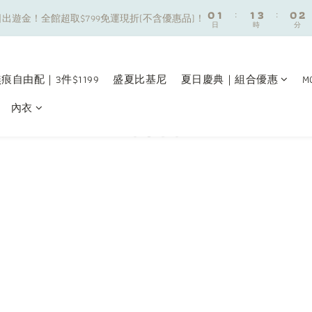
8
9
9
8
0
0
1
1
:
:
1
1
3
3
:
:
0
0
2
2
7
8
8
7
9
出遊金！全館超取$799免運現折(不含優惠品)！
出遊金！全館超取$799免運現折(不含優惠品)！
日
日
時
時
分
分
0
0
0
0
2
2
1
1
6
7
7
9
6
8
1
1
0
0
5
6
6
8
5
7
夏日舒適無痕｜3件$1199自由配專區
0
0
4
5
5
7
4
6
3
4
4
6
3
5
痕自由配｜3件$1199
盛夏比基尼
夏日慶典｜組合優惠
M
新朋友限定✨加入官方LINE領$50購物金
2
3
3
5
2
4
內衣
1
2
2
4
1
3
0
1
:
1
3
:
0
2
出遊金！全館超取$799免運現折(不含優惠品)！
日
時
分
0
0
2
1
1
0
0