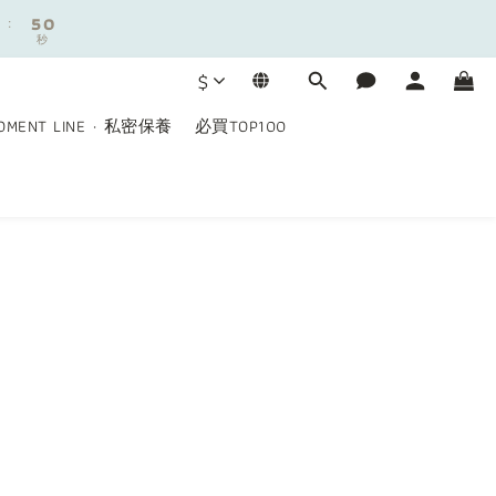
8
:
:
5
5
0
0
7
秒
秒
4
4
6
3
3
5
$
2
2
9
4
1
1
8
3
OMENT LINE · 私密保養
必買TOP100
0
0
7
2
6
1
:
5
0
秒
4
3
2
1
0